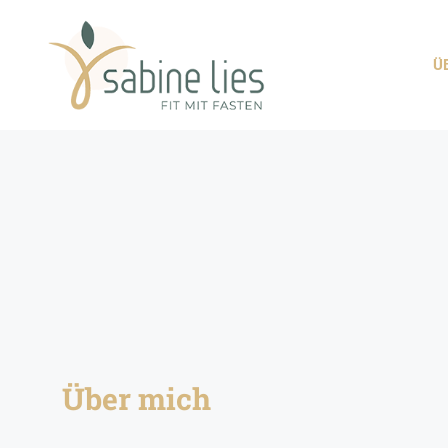
ÜBER MICH
WAS I
Ü
Über mich