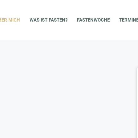
ST FASTEN?
FASTENWOCHE
TERMINE & PREISE
ANM
BER MICH
WAS IST FASTEN?
FASTENWOCHE
TERMINE