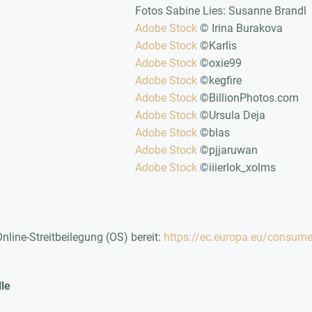
Fotos Sabine Lies: Susanne Brandl
Adobe Stock
© Irina Burakova
Adobe Stock
©Karlis
Adobe Stock
©oxie99
Adobe Stock
©kegfire
Adobe Stock
©BillionPhotos.com
Adobe Stock
©Ursula Deja
Adobe Stock
©blas
Adobe Stock
©pjjaruwan
Adobe Stock
©iiierlok_xolms
nline-Streitbeilegung (OS) bereit:
https://ec.europa.eu/consume
lle