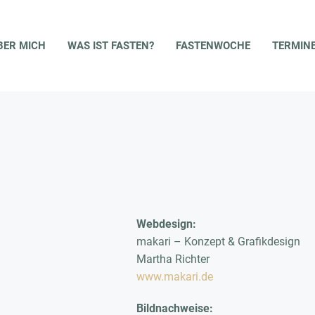
ST FASTEN?
FASTENWOCHE
TERMINE & PREISE
ANM
BER MICH
WAS IST FASTEN?
FASTENWOCHE
TERMINE
Webdesign:
makari – Konzept & Grafikdesign
Martha Richter
www.makari.de
Bildnachweise: